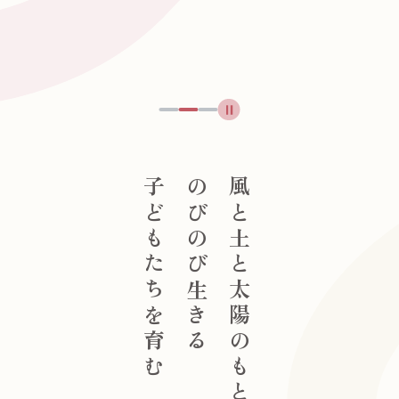
導入しているアプリ
安全管理
防犯対策・セキュリティ
子育て支援
お預かり保育
園庭開放
通園バス
体育遊び
英語の導入
お問い合わせ
子どもたちを育む
のびのび生きる
風と土と太陽のもと
資料ダウンロード
各種リンク
プライバシーポリシー
情報公開
入園案内