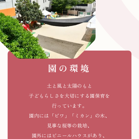
園の環境
土と風と太陽のもと
子どもらしさを大切にする園保育を
行っています。
園内には「ビワ」「ミカン」の木、
見事な桜等の栽培、
園外にはビニールハウスがあり、