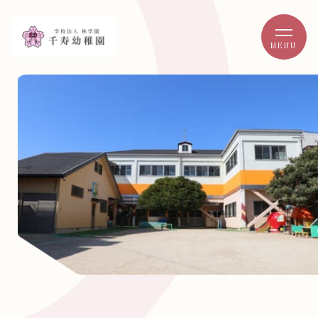
MENU
ホーム
お知らせ
園について
園長からのメッセージ
教育方針
保育目標
園の概要
園の特色・園児の生活
千寿幼稚園の取り組み
園児の1日
年間行事
園の環境
施設紹介